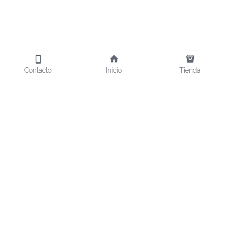
Contacto
Inicio
Tienda
Nosotros
Fi
losofía
Galería
Conoce más
Contacto
Tienda
624-129-8586
Blog
contacto
@altadelia.com