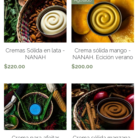
Agotado
Cremas Sólida en lata -
Crema sólida mango -
NANAH
NANAH. Ecición verano
$220.00
$200.00
Crema para afeitar
Crema sólida manzana-