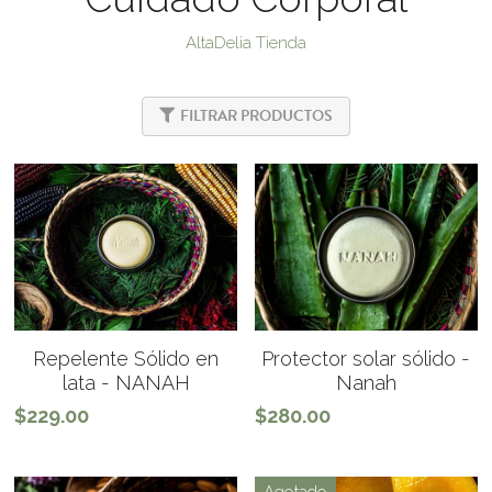
Jabones artesanales
AltaDelia Tienda
Jabones artesanales terapéuticos
FILTRAR PRODUCTOS
Desodorantes naturales
Medicina Alternativa
Accesorios
Best SeIIers
Repelente Sólido en
Protector solar sólido -
lata - NANAH
Nanah
$229.00
$280.00