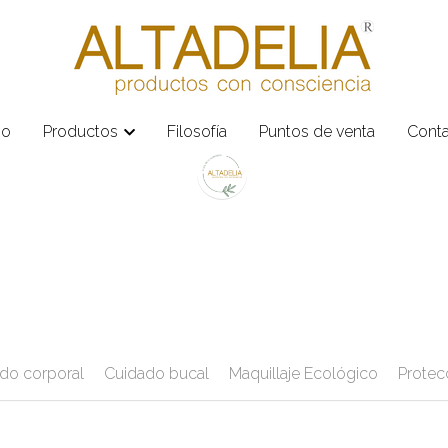
io
io
Productos
Productos
Filosofía
Filosofía
Puntos de venta
Puntos de venta
Cont
Cont
do corporal
Cuidado bucal
Maquillaje Ecológico
Protec